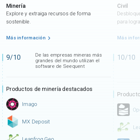
Minería
Civil
Explore y extraiga recursos de forma
Desbloque
sostenible​.
para logra
Más información
Más info
De las empresas mineras más
9/10
10/10
grandes del mundo utilizan el
software de Seequent
Productos de minería destacados
Producto
Imago
Op
MX Deposit
Le
Leapfrog Geo