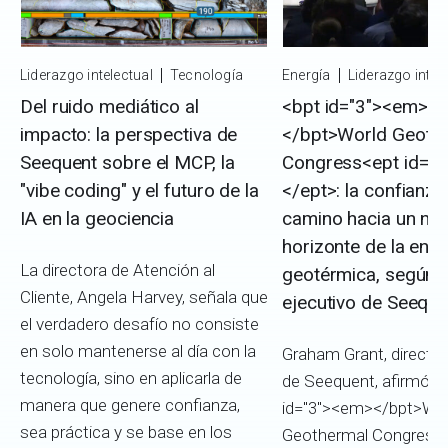
Liderazgo intelectual
Tecnología
Energía
Liderazgo intel
Del ruido mediático al
<bpt id="3"><em>
impacto: la perspectiva de
</bpt>World Geoth
Seequent sobre el MCP, la
Congress<ept id="
"vibe coding" y el futuro de la
</ept>: la confianza 
IA en la geociencia
camino hacia un nu
horizonte de la ener
La directora de Atención al
geotérmica, según e
Cliente, Angela Harvey, señala que
ejecutivo de Seeque
el verdadero desafío no consiste
en solo mantenerse al día con la
Graham Grant, director
tecnología, sino en aplicarla de
de Seequent, afirmó an
manera que genere confianza,
id="3"><em></bpt>Wor
sea práctica y se base en los
Geothermal Congress<