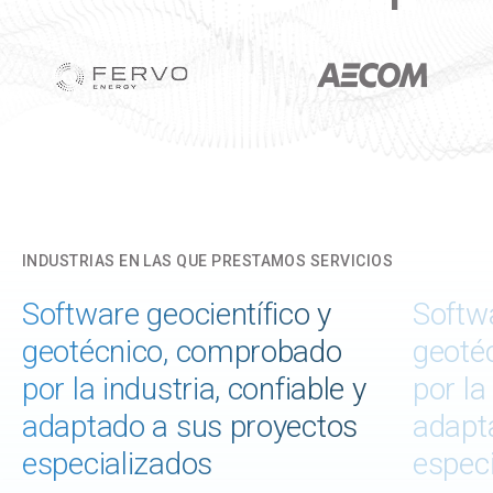
INDUSTRIAS EN LAS QUE PRESTAMOS SERVICIOS
Software geocientífico y
Softwa
geotécnico, comprobado
geoté
por la industria, confiable y
por la
adaptado a sus proyectos
adapt
especializados
espec