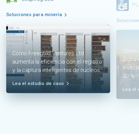
PL
Soluciones para minería
Solucione
Cómo A
Cómo Freegold Ventures Ltd.
digita
aumenta la eficiencia con el registro
invest
y la captura inteligentes de núcleos
30 %
Lea el estudio de caso
Lea el