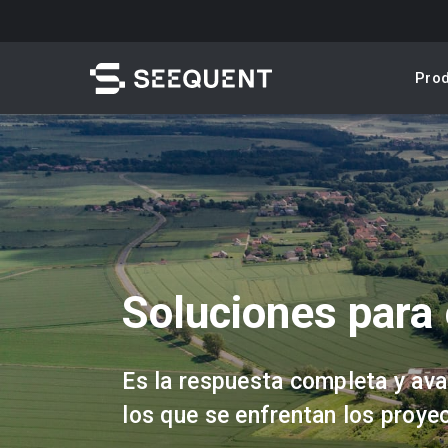
Skip
to
main
Pro
content
Buscar
Soluciones para e
Es la respuesta completa y ava
Acceso rápido a
los que se enfrentan los proye