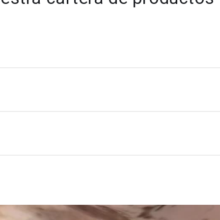
pende de su capacidad para prever los comportamientos del
Manténgase al día con la información geotécnica a partir de
 construcción de túneles consiste en usar un enfoque de in
educir los riegos y la incertidumbre al principio del proceso
onstrucción de túneles requiere herramientas completas e int