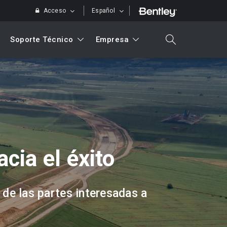
Acceso
Español
Soporte Técnico
Empresa
search
Buscar
acia el éxito
 de las partes interesadas a