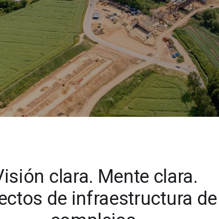
Soluciones en geociencia de 
Sala
Community Forum
Online learning
Visión clara. Mente clara.
yectos de infraestructura d