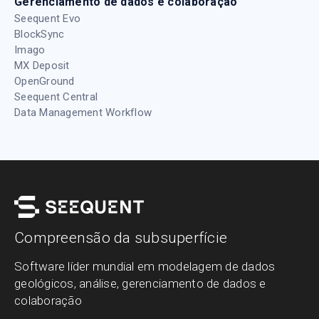
Gerenciamento de dados e colaboração
Seequent Evo
BlockSync
Imago
MX Deposit
OpenGround
Seequent Central
Data Management Workflow
Compreensão da subsuperfície
Software líder mundial em modelagem de dados
geológicos, análise, gerenciamento de dados e
colaboração