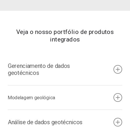
Veja o nosso portfólio de produtos
integrados
Gerenciamento de dados
geotécnicos
O sucesso da construção de um túnel depende
Modelagem geológica
da capacidade de prever o comportamento do
solo, e tudo começa com o relatório de dados
geotécnicos. Mas não é só isso. Acompanhe as
Uma abordagem de engenharia geológica em 3D
Análise de dados geotécnicos
informações geotécnicas com um projeto
que une modelagem conceitual e observacional é