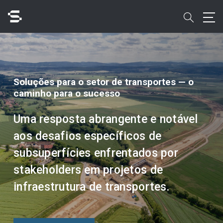
Skip
to
search
main
content
Pesquisar
Soluções para o setor de transportes — o
caminho para o sucesso
Uma resposta abrangente e notável
Acesso rápido a
aos desafios específicos de
subsuperfícies enfrentados por
stakeholders em projetos de
infraestrutura de transportes.