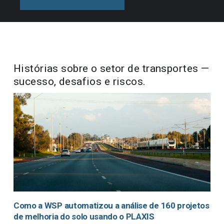
estabilidade de taludes, da deformação do
os fluxos de trabalho integrados.
solo e da transferência de calor e massa
em solos e em rochas.
Saiba mais
Histórias sobre o setor de transportes —
sucesso, desafios e riscos.
Saiba mais
Como a WSP automatizou a análise de 160 projetos
de melhoria do solo usando o PLAXIS