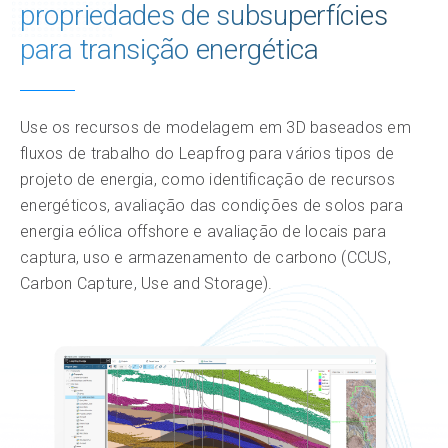
propriedades de subsuperfícies
Recursos
para transição energética
Insights e impacto
Use os recursos de modelagem em 3D baseados em
fluxos de trabalho do Leapfrog para vários tipos de
projeto de energia, como identificação de recursos
energéticos, avaliação das condições de solos para
energia eólica offshore e avaliação de locais para
captura, uso e armazenamento de carbono (CCUS,
Carbon Capture, Use and Storage).
Somente as licenças nominais de 12 meses est
Somente as licenças nominais de 12 meses est
Licença nominal
Licença nominal
- permite o uso ilimitado do
- permite o uso ilimitado do
software por apenas um usuário dedicado
software por apenas um usuário dedicado