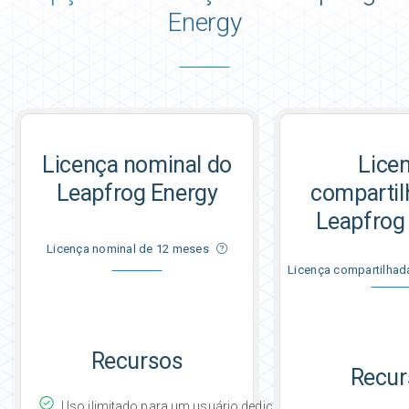
Energy
Licença nominal do
Lice
Leapfrog Energy
compartil
Leapfrog
Licença nominal de 12 meses
Licença compartilhad
Recursos
Recur
Uso ilimitado para um usuário dedicado durante o período 