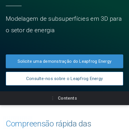
Modelagem de subsuperfícies em 3D para
o setor de energia
Solicite uma demonstração do Leapfrog Energy
Consulte-nos sobre o Leapfrog Energy
Contents
Principais benefícios que o
Compreensão rápida das
Assinaturas