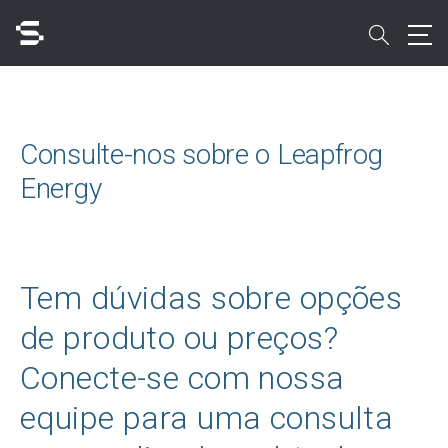
Skip
to
search
main
content
Pesquisar
Consulte-nos sobre o Leapfrog
Energy
Acesso rápido a
Tem dúvidas sobre opções
de produto ou preços?
Conecte-se com nossa
equipe para uma consulta