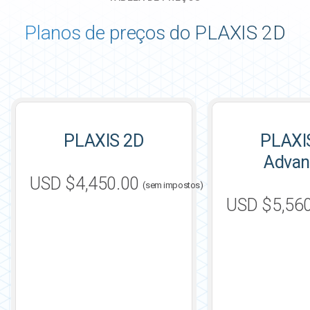
Planos de preços do PLAXIS 2D
PLAXIS 2D
PLAXI
Advan
USD $4,450.00
(sem impostos)
USD $5,56