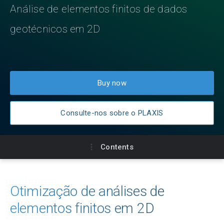
Análise de elementos finitos de dados
geotécnicos em 2D
Buy now
Consulte-nos sobre o PLAXIS
Contents
Principais Benefícios
Otimização de análises de
Planos de produtos
elementos finitos em 2D
Comparação de recursos