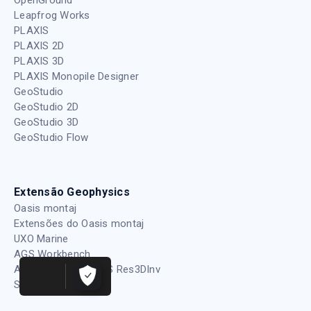
OpenGround
Leapfrog Works
PLAXIS
PLAXIS 2D
PLAXIS 3D
PLAXIS Monopile Designer
GeoStudio
GeoStudio 2D
GeoStudio 3D
GeoStudio Flow
Extensão Geophysics
Oasis montaj
Extensões do Oasis montaj
UXO Marine
AGS Workbench
AGS Res2DInv e AGS Res3DInv
SPIA