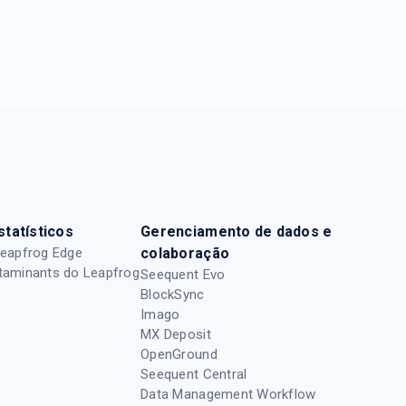
tatísticos
Gerenciamento de dados e
Leapfrog Edge
colaboração
taminants do Leapfrog
Seequent Evo
BlockSync
Imago
MX Deposit
OpenGround
Seequent Central
Data Management Workflow