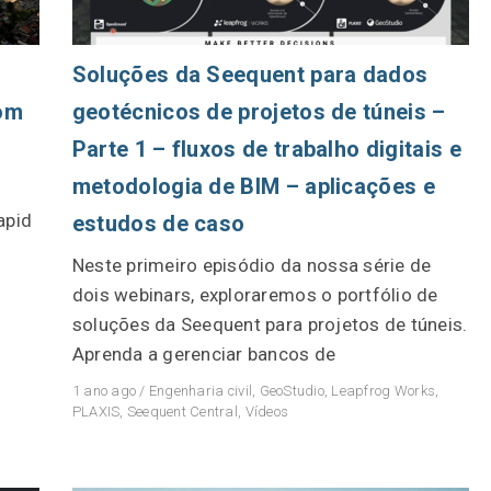
Soluções da Seequent para dados
com
geotécnicos de projetos de túneis –
Parte 1 – fluxos de trabalho digitais e
metodologia de BIM – aplicações e
apid
estudos de caso
Neste primeiro episódio da nossa série de
dois webinars, exploraremos o portfólio de
soluções da Seequent para projetos de túneis.
Aprenda a gerenciar bancos de
1 ano ago
/
Engenharia civil
,
GeoStudio
,
Leapfrog Works
,
PLAXIS
,
Seequent Central
,
Vídeos