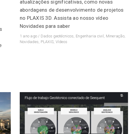
atualizações significativas, como novas
abordagens de desenvolvimento de projetos
no PLAXIS 3D. Assista ao nosso vídeo
Novidades para saber
s
1 ano ago
/
Dados geotécnicos
,
Engenharia civil
,
Mineração
,
Novidades
,
PLAXIS
,
Vídeos
e
s