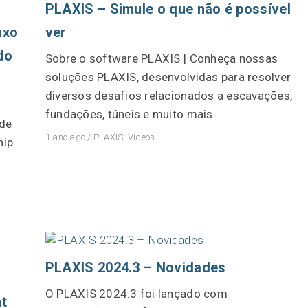
PLAXIS – Simule o que não é possível
Soluções da Seequent para d
uxo
ver
Redação
do
Sobre o software PLAXIS | Conheça nossas
Community Forum
soluções PLAXIS, desenvolvidas para resolver
diversos desafios relacionados a escavações,
Online learning
fundações, túneis e muito mais.
 de
1 ano ago
/
PLAXIS
,
Vídeos
nip
PLAXIS 2024.3 – Novidades
O PLAXIS 2024.3 foi lançado com
t