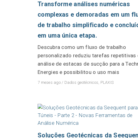
Transforme análises numéricas
Entre em contato conosco
complexas e demoradas em um fl
Comunidade
de trabalho simplificado e concluí
Carreiras
em uma única etapa.
Sobre o Seequent ID
Descubra como um fluxo de trabalho
personalizado reduziu tarefas repetitivas
análise de estacas de sucção para a Tech
Energies e possibilitou o uso mais
7 meses ago
/
Dados geotécnicos
,
PLAXIS
Soluções Geotécnicas da Seequen