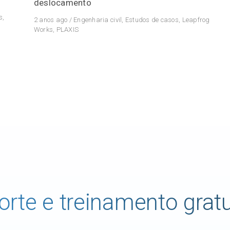
deslocamento
s
,
2 anos ago
/
Engenharia civil
,
Estudos de casos
,
Leapfrog
Works
,
PLAXIS
orte e treinamento gratu