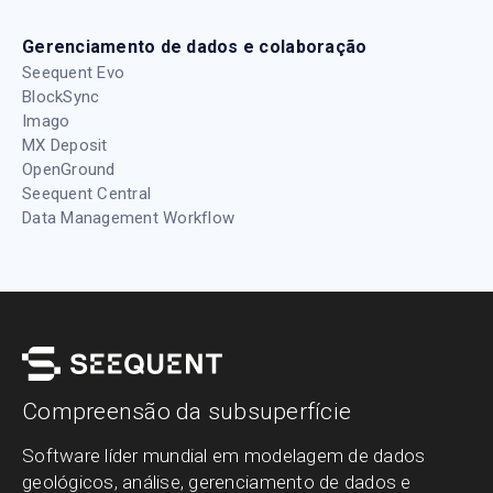
Gerenciamento de dados e colaboração
Seequent Evo
BlockSync
Imago
MX Deposit
OpenGround
Seequent Central
Data Management Workflow
Compreensão da subsuperfície
Software líder mundial em modelagem de dados
geológicos, análise, gerenciamento de dados e