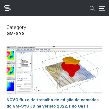
Skip
to
search
main
content
Pesquisar
Category
GM-SYS
Acesso rápido a
NOVO fluxo de trabalho de edição de camadas
do GM-SYS 3D na versão 2022.1 do Oasis