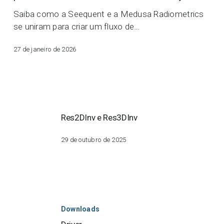
confiável:
uma
Saiba como a Seequent e a Medusa Radiometrics
nova
se uniram para criar um fluxo de…
era
27 de janeiro de 2026
para
o
processamento
radiométrico
Res2DInv
no
e
Oasis
Res2DInv e Res3DInv
Res3DInv
montaj
29 de outubro de 2025
Driver
Downloads