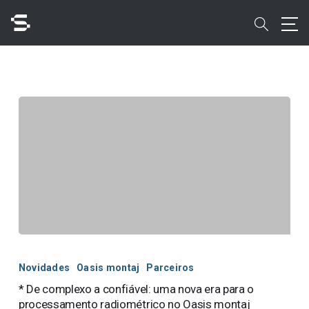
Skip
to
search
main
content
Pesquisar
Acesso rápido a
*
De
Novidades
Oasis montaj
Parceiros
complexo
* De complexo a confiável: uma nova era para o
a
processamento radiométrico no Oasis montaj