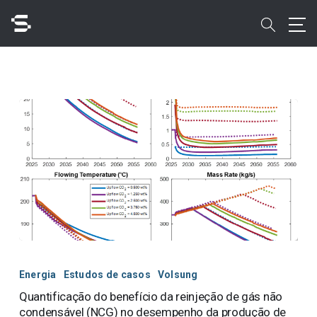
Skip
to
search
main
content
Pesquisar
Acesso rápido a
Quantificação
do
Energia
Estudos de casos
Volsung
benefício
Quantificação do benefício da reinjeção de gás não
da
condensável (NCG) no desempenho da produção de