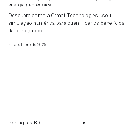
reinjeção
energia geotérmica
de
Descubra como a Ormat Technologies usou
gás
simulação numérica para quantificar os benefícios
não
da reinjeção de…
condensável
(NCG)
2 de outubro de 2025
no
desempenho
da
produção
de
energia
geotérmica
Português BR