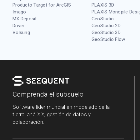
Producto Target for ArcGIS
PLAXIS 3D
Imago
PLAXIS Monopile Desi
MX Deposit
GeoStudio
Driver
GeoStudio 2D
Volsung
GeoStudio 3D
GeoStudio Flow
Comprenda el subsuelo
Software líder mundial en modelado de la
tierra, análisis, gestión de datos y
colaboración.