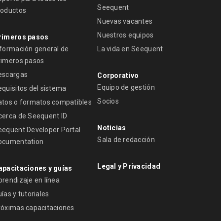
Seequent
roductos
Nuevas vacantes
Nuestros equipos
rimeros pasos
nformación general de
La vida en Seequent
rimeros pasos
escargas
Corporativo
Equipo de gestión
equisitos del sistema
Socios
atos o formatos compatibles
cerca de Seequent ID
Noticias
eequent Developer Portal
Sala de redacción
ocumentation
Legal y Privacidad
apacitaciones y guías
prendizaje en línea
ías y tutoriales
róximas capacitaciones