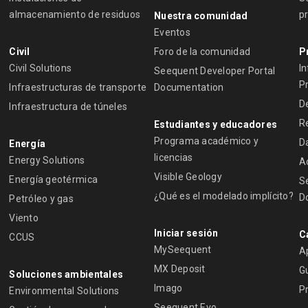
almacenamiento de residuos
p
Nuestra comunidad
Eventos
Civil
Foro de la comunidad
P
Civil Solutions
I
Seequent Developer Portal
P
Infraestructuras de transporte
Documentation
D
Infraestructura de túneles
R
Estudiantes y educadores
Programa académico y
D
Energía
licencias
Energy Solutions
A
Visible Geology
Energía geotérmica
S
¿Qué es el modelado implícito?
D
Petróleo y gas
Viento
Iniciar sesión
C
CCUS
MySeequent
A
MX Deposit
Gu
Soluciones ambientales
Imago
P
Environmental Solutions
Seequent Evo