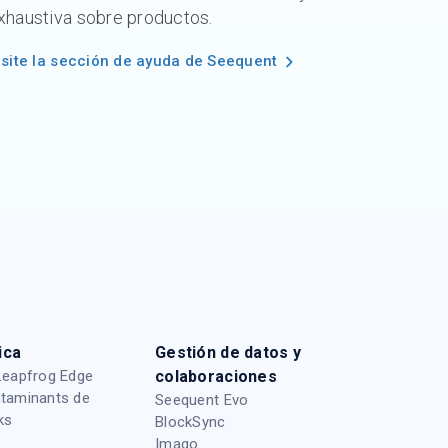
xhaustiva sobre productos.
isite la sección de ayuda de Seequent
ica
Gestión de datos y
Leapfrog Edge
colaboraciones
taminants de
Seequent Evo
ks
BlockSync
Imago