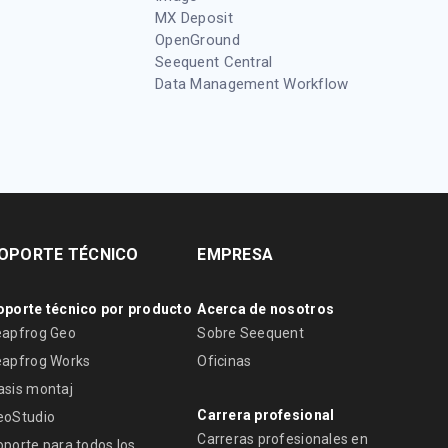
MX Deposit
OpenGround
Seequent Central
Data Management Workflow
OPORTE TÉCNICO
EMPRESA
oporte técnico por producto
Acerca de nosotros
eapfrog Geo
Sobre Seequent
eapfrog Works
Oficinas
asis montaj
Carrera profesional
eoStudio
Carreras profesionales en
oporte para todos los