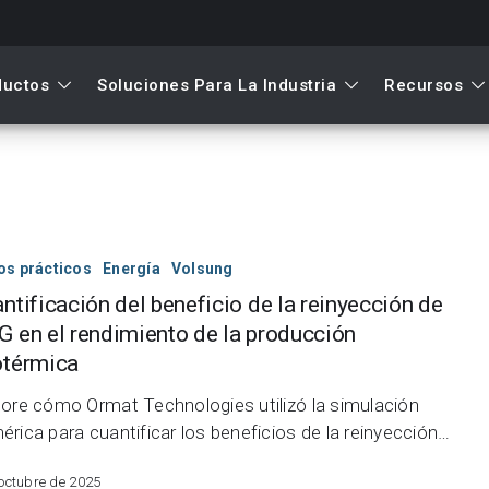
ductos
Soluciones Para La Industria
Recursos
ación
os prácticos
Energía
Volsung
ntificación del beneficio de la reinyección de
 en el rendimiento de la producción
ón
otérmica
lore cómo Ormat Technologies utilizó la simulación
érica para cuantificar los beneficios de la reinyección…
 octubre de 2025