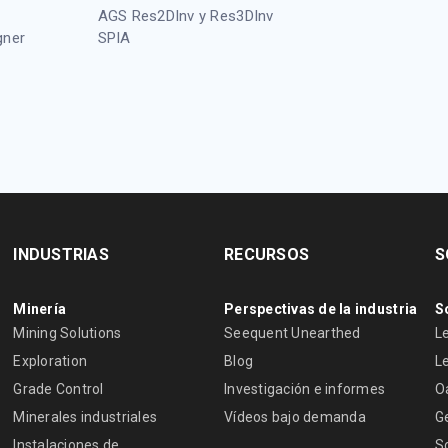
AGS Res2DInv y Res3DInv
gner
SPIA
INDUSTRIAS
RECURSOS
S
Minería
Perspectivas de la industria
S
Mining Solutions
Seequent Unearthed
L
Exploration
Blog
L
Grade Control
Investigación e informes
O
Minerales industriales
Vídeos bajo demanda
G
Instalaciones de
S