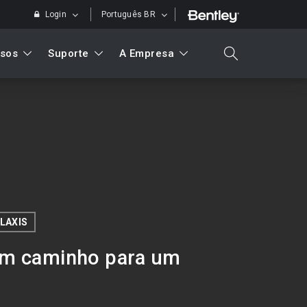
Login
Português BR
sos
Suporte
A Empresa
search
Pesquisar
LAXIS
rem caminho para um