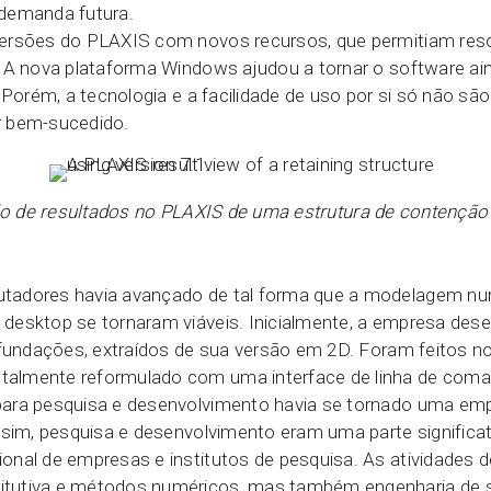
 demanda futura.
versões do PLAXIS com novos recursos, que permitiam res
A nova plataforma Windows ajudou a tornar o software ainda
 Porém, a tecnologia e a facilidade de uso por si só não sã
r bem-sucedido.
ão de resultados no PLAXIS de uma estrutura de contenção
tadores havia avançado de tal forma que a modelagem num
desktop se tornaram viáveis. Inicialmente, a empresa de
 fundações, extraídos de sua versão em 2D. Foram feitos n
almente reformulado com uma interface de linha de coman
ara pesquisa e desenvolvimento havia se tornado uma empr
ssim, pesquisa e desenvolvimento eram uma parte significat
onal de empresas e institutos de pesquisa. As atividades 
tutiva e métodos numéricos, mas também engenharia de s