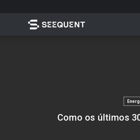
Skip
to
main
content
Pesquisar
Energ
Como os últimos 30
Acesso rápido a