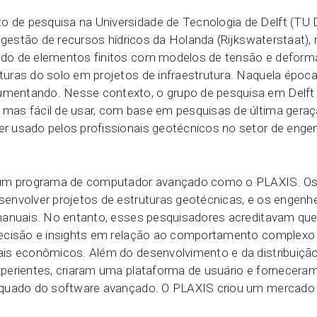
e pesquisa na Universidade de Tecnologia de Delft (TU D
e gestão de recursos hídricos da Holanda (Rijkswaterstaat
o de elementos finitos com modelos de tensão e deformaç
uras do solo em projetos de infraestrutura. Naquela époc
mentando. Nesse contexto, o grupo de pesquisa em Delf
mas fácil de usar, com base em pesquisas de última geraç
 usado pelos profissionais geotécnicos no setor de engen
a um programa de computador avançado como o PLAXIS. Os
senvolver projetos de estruturas geotécnicas, e os engen
 manuais. No entanto, esses pesquisadores acreditavam q
ecisão e insights em relação ao comportamento complexo d
is econômicos. Além do desenvolvimento e da distribuição
perientes, criaram uma plataforma de usuário e fornecera
quado do software avançado. O PLAXIS criou um mercado q