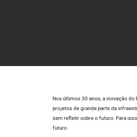
Entre em contato conosco
Comunidade
Carreiras
Sobre o Seequent ID
Nos últimos 30 anos, a inovação do 
projetos de grande parte da infraes
sem refletir sobre o futuro. Para is
futuro.