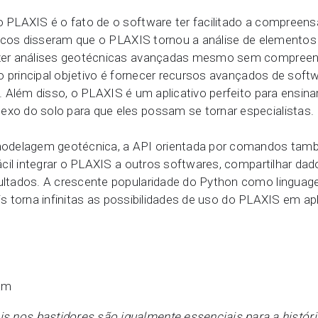
 PLAXIS é o fato de o software ter facilitado a compre
ticos disseram que o PLAXIS tornou a análise de elementos
er análises geotécnicas avançadas mesmo sem compreender
o principal objetivo é fornecer recursos avançados de softw
 Além disso, o PLAXIS é um aplicativo perfeito para ensinar
o do solo para que eles possam se tornar especialistas.
odelagem geotécnica, a API orientada por comandos tamb
cil integrar o PLAXIS a outros softwares, compartilhar dad
ltados. A crescente popularidade do Python como linguag
eis torna infinitas as possibilidades de uso do PLAXIS em ap
ais nos bastidores são igualmente essenciais para a histó