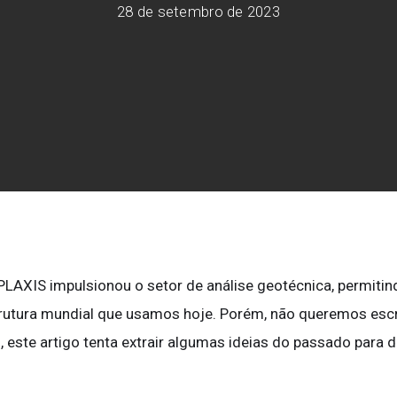
28 de setembro de 2023
Soluções da Seequent para d
Redação
Community Forum
Online learning
PLAXIS impulsionou o setor de análise geotécnica, permiti
trutura mundial que usamos hoje. Porém, não queremos escr
so, este artigo tenta extrair algumas ideias do passado para