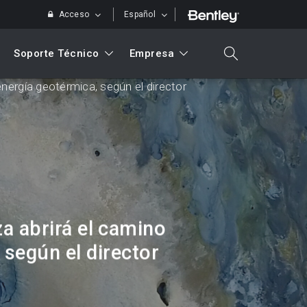
Acceso
Español
Soporte Técnico
Empresa
search
energía geotérmica, según el director
Buscar
za abrirá el camino
 según el director