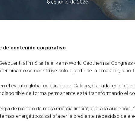
8 de junio de 2026
Soluciones en geociencia de 
Sala
Community Forum
Online learning
e de contenido corporativo
 Seequent, afirmó ante el
<em>
World Geothermal Congress
eotérmica no se construye solo a partir de la ambición, sino 
 en el evento global celebrado en Calgary, Canadá, en el q
 y disponible de forma permanente está transformando el co
ía de nicho o de mera energía limpia”, dijo a la audiencia.
mas energéticos satisfacer la creciente necesidad de electr