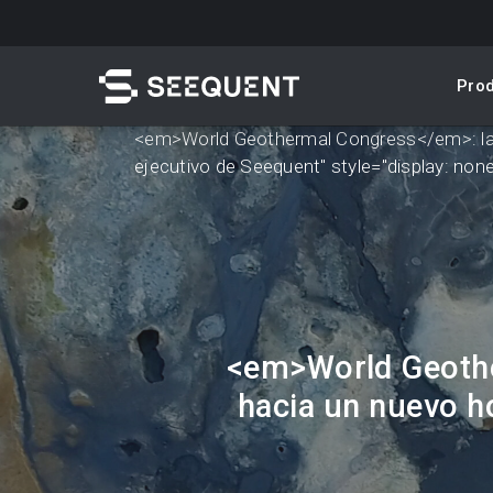
Skip
to
main
Pro
content
<em>World Geothermal Congress
</em>
: 
ejecutivo de Seequent" style="display: none
Buscar
<em>
World Geoth
hacia un nuevo ho
Acceso rápido a