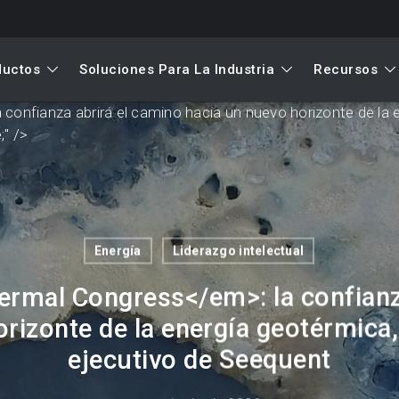
ductos
Soluciones Para La Industria
Recursos
la confianza abrirá el camino hacia un nuevo horizonte de la 
;" />
Energía
Liderazgo intelectual
ermal Congress
</em>
: la confian
rizonte de la energía geotérmica,
ejecutivo de Seequent