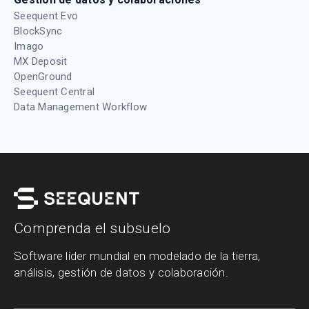
Seequent Evo
BlockSync
Imago
MX Deposit
OpenGround
Seequent Central
Data Management Workflow
Comprenda el subsuelo
Software líder mundial en modelado de la tierra,
análisis, gestión de datos y colaboración.