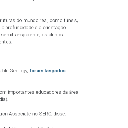
ruturas do mundo real, como túneis,
a profundidade e a orientação
e semitransparente, os alunos
entes.
sible Geology,
foram lançados
 com importantes educadores da área
ia).
tion Associate no SERC, disse: