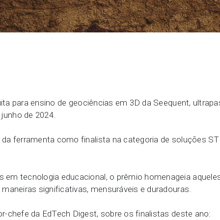
Soluções da Seequent para d
Redação
Community Forum
Online learning
tuita para ensino de geociências em 3D da Seequent, ultra
junho de 2024.
 da ferramenta como finalista na categoria de soluções 
 em tecnologia educacional, o prêmio homenageia aquele
maneiras significativas, mensuráveis e duradouras.
tor-chefe da EdTech Digest, sobre os finalistas deste ano: