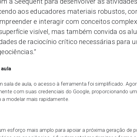
om a Seequent para desenvolver as atividades 
cendo aos educadores materiais robustos, com
ompreender e interagir com conceitos complex
uperfície visível, mas também convida os alun
dades de raciocínio crítico necessárias para 
geociências.”
 aula
em sala de aula, o acesso à ferramenta foi simplificado. A
tamente com suas credenciais do Google, proporcionando um
 a modelar mais rapidamente.
um esforço mais amplo para apoiar a próxima geração de pr