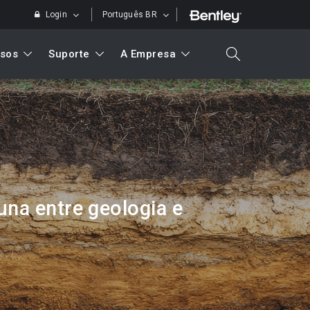
Login
Português BR
sos
Suporte
A Empresa
search
Pesquisar
una entre geologia e