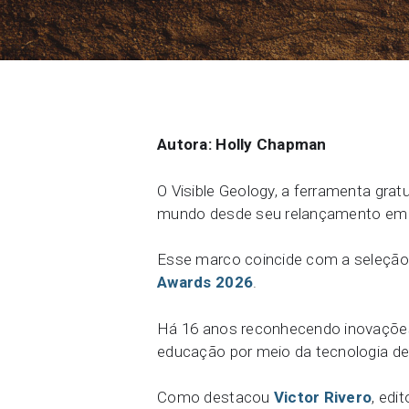
Entre em contato conosco
Comunidade
Carreiras
Sobre o Seequent ID
Autora: Holly Chapman
O Visible Geology, a ferramenta gra
mundo desde seu relançamento em 
Esse marco coincide com a seleção
Awards 2026
.
Há 16 anos reconhecendo inovações
educação por meio da tecnologia de 
Como destacou
Victor Rivero
, edi