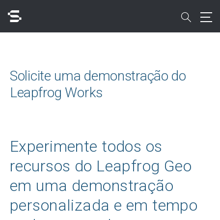
Skip
to
search
main
content
Pesquisar
Solicite uma demonstração do
Leapfrog Works
Acesso rápido a
Experimente todos os
recursos do Leapfrog Geo
em uma demonstração
personalizada e em tempo