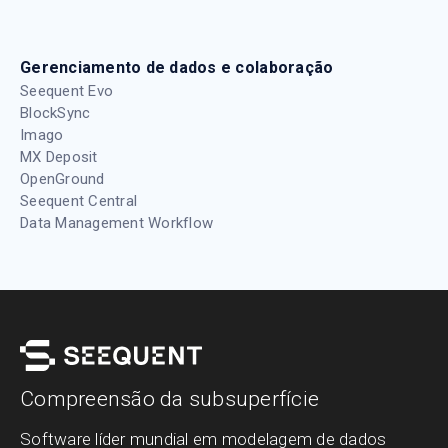
Gerenciamento de dados e colaboração
Seequent Evo
BlockSync
Imago
MX Deposit
OpenGround
Seequent Central
Data Management Workflow
Compreensão da subsuperfície
Software líder mundial em modelagem de dados