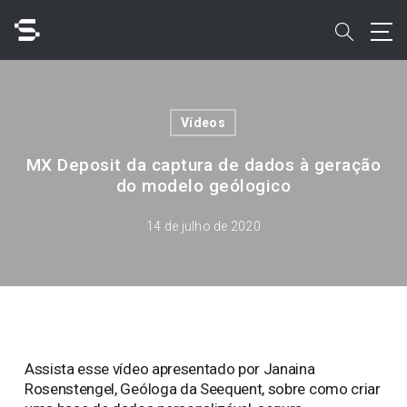
Skip
to
search
main
content
Pesquisar
Vídeos
MX Deposit da captura de dados à geração
do modelo geólogico
Acesso rápido a
14 de julho de 2020
Assista esse vídeo apresentado por Janaina
Rosenstengel, Geóloga da Seequent, sobre como criar