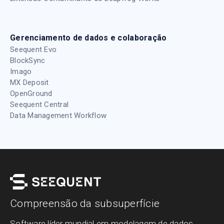
Gerenciamento de dados e colaboração
Seequent Evo
BlockSync
Imago
MX Deposit
OpenGround
Seequent Central
Data Management Workflow
Compreensão da subsuperfície
Software líder mundial em modelagem de dados