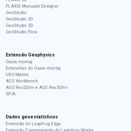
PLAXIS Monopile Designer
GeoStudio
GeoStudio 2D
GeoStudio 3D
GeoStudio Flow
Extensão Geophysics
Oasis montaj
Extensões do Oasis montaj
UXO Marine
AGS Workbench
AGS Res2DInv e AGS Res3DInv
SPIA
Dados geoestatísticos
Extensão do Leapfrog Edge
Extensão Contaminants do Leapfrog Works