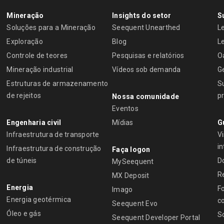
Mineração
Insights do setor
S
Soluções para a Mineração
Seequent Unearthed
L
Exploração
Blog
L
Controle de teores
Pesquisas e relatórios
O
Mineração industrial
Vídeos sob demanda
G
Estruturas de armazenamento
S
de rejeitos
p
Nossa comunidade
Eventos
Engenharia civil
Mídias
G
Infraestrutura de transporte
Vi
i
Infraestrutura de construção
Faça logon
de túneis
D
MySeequent
R
MX Deposit
Energia
F
Imago
Energia geotérmica
c
Seequent Evo
Óleo e gás
S
Seequent Developer Portal