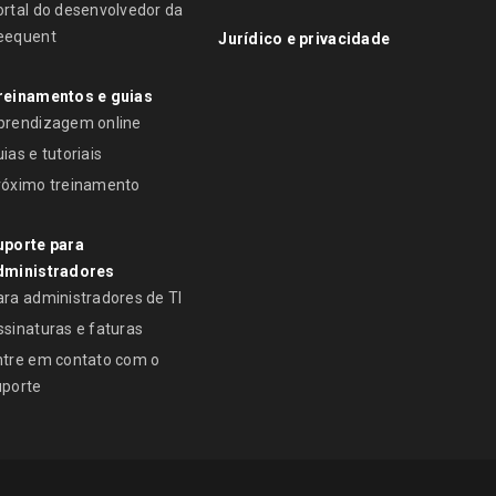
ortal do desenvolvedor da
eequent
Jurídico e privacidade
reinamentos e guias
prendizagem online
ias e tutoriais
róximo treinamento
uporte para
dministradores
ara administradores de TI
ssinaturas e faturas
ntre em contato com o
uporte