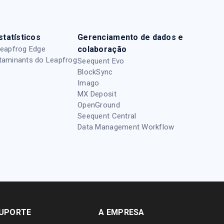
tatísticos
Gerenciamento de dados e
Leapfrog Edge
colaboração
taminants do Leapfrog
Seequent Evo
BlockSync
Imago
MX Deposit
OpenGround
Seequent Central
Data Management Workflow
UPORTE
A EMPRESA