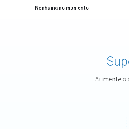
Entre em contato conosco
Nenhuma no momento
Comunidade
Carreiras
Sobre o Seequent ID
Sup
Aumente o s