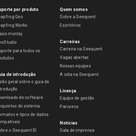
uporte por produto
Quem somos
eapfrog Geo
Sobre a Seequent
eapfrog Works
Escritórios
asis montaj
Carreiras
eoStudio
Carreira na Seequent
uporte para todos os
Vagas abertas
rodutos
Nossas equipes
uia de introdução
A vida na Seequent
são geral sobre o guia de
ntrodução
Licença
ownloads de software
Equipe de gestão
equisitos do sistema
Parceiros
ormatos e tipos de dados
ompatíveis
Notícias
obre o Seequent ID
Sala de imprensa