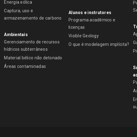
Energia eólica
P
S
Captura, uso e
Alunos e instrutores
armazenamento de carbono
Programa acadêmico e
T
licenças
A
Ambientais
Visible Geology
Gerenciamento de recursos
Gu
O que é modelagem implícita?
hídricos subterrâneos
P
Material bélico não detonado
Áreas contaminadas
S
a
P
A
E
s