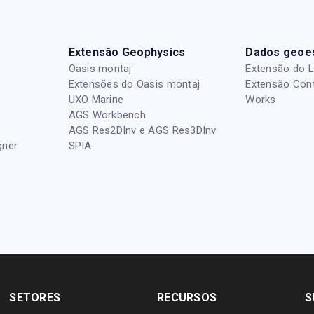
Extensão Geophysics
Dados geoes
Oasis montaj
Extensão do 
Extensões do Oasis montaj
Extensão Con
UXO Marine
Works
AGS Workbench
AGS Res2DInv e AGS Res3DInv
gner
SPIA
SETORES
RECURSOS
S