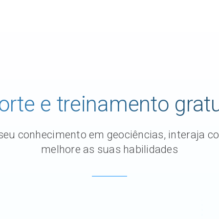
Soluções da Seequent para d
Redação
Community Forum
Online learning
orte e treinamento gratu
eu conhecimento em geociências, interaja c
melhore as suas habilidades