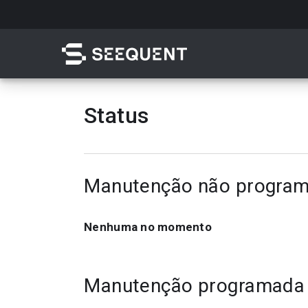
Skip
to
main
content
Status
Pesquisar
Manutenção não progra
Nenhuma no momento
Acesso rápido a
Manutenção programada