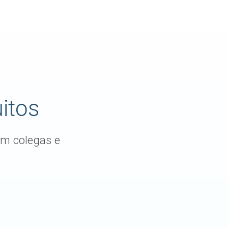
ados de geociências
itos
om colegas e