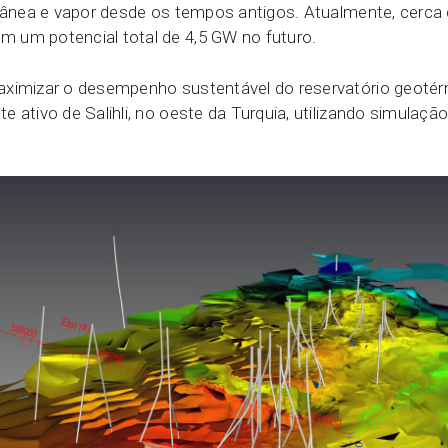
rrânea e vapor desde os tempos antigos. Atualmente, cerca 
 um potencial total de 4,5 GW no futuro.
aximizar o desempenho sustentável do reservatório geoté
e ativo de Salihli, no oeste da Turquia, utilizando simul