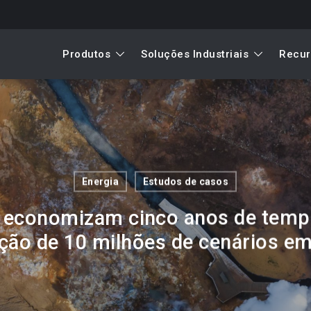
Produtos
Soluções Industriais
Recur
Energia
Estudos de casos
A economizam cinco anos de temp
ção de 10 milhões de cenários em