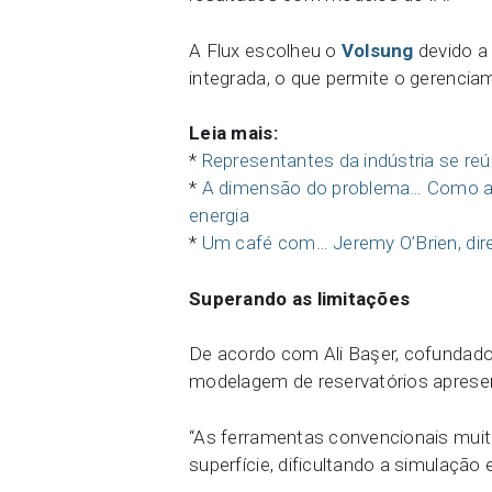
A Flux escolheu o
Volsung
devido a
integrada, o que permite o gerenciam
Leia mais:
*
Representantes da indústria se re
*
A dimensão do problema… Como as
energia
*
Um café com… Jeremy O’Brien, dir
Superando as limitações
De acordo com Ali Başer, cofundador
modelagem de reservatórios apresent
“As ferramentas convencionais muita
superfície, dificultando a simulação