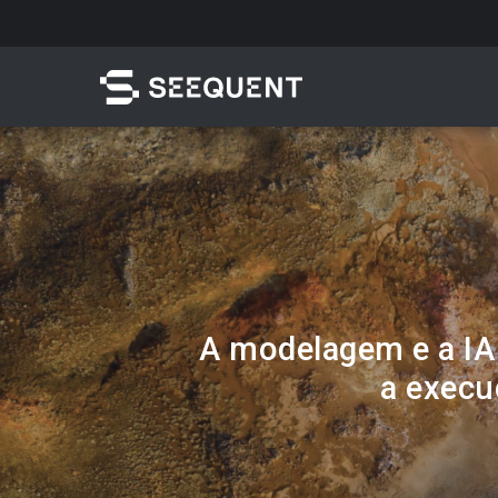
Skip
to
main
content
Pesquisar
A modelagem e a I
a execu
Acesso rápido a