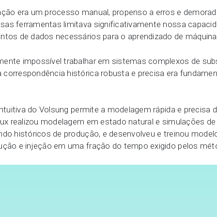
lação era um processo manual, propenso a erros e demorado
as ferramentas limitava significativamente nossa capacida
untos de dados necessários para o aprendizado de máquina
mente impossível trabalhar em sistemas complexos de subs
correspondência histórica robusta e precisa era fundamen
intuitiva do Volsung permite a modelagem rápida e precisa d
Flux realizou modelagem em estado natural e simulações de f
indo históricos de produção, e desenvolveu e treinou mode
dução e injeção em uma fração do tempo exigido pelos mét