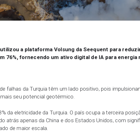
Soluções da Seequent para d
Redação
Community Forum
Online learning
 utilizou a plataforma Volsung da Seequent para reduz
 76%, fornecendo um ativo digital de IA para energia 
de falhas da Turquia têm um lado positivo, pois impulsion
a mais seu potencial geotérmico.
% da eletricidade da Turquia. O país ocupa a terceira posi
do atrás apenas da China e dos Estados Unidos, com signif
do de maior escala.