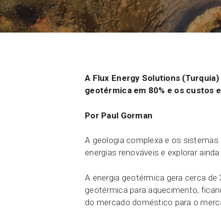
Entre em contato conosco
Comunidade
Carreiras
Sobre o Seequent ID
A Flux Energy Solutions (Turquia)
geotérmica em 80% e os custos em
Por Paul Gorman
A geologia complexa e os sistemas 
energias renováveis e explorar aind
A energia geotérmica gera cerca de 3
geotérmica para aquecimento, fican
do mercado doméstico para o merca