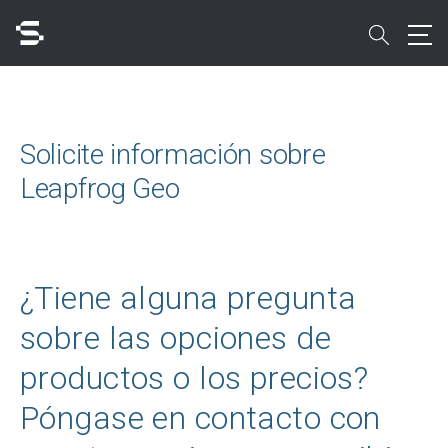
Skip
to
search
main
content
Buscar
Solicite información sobre
Leapfrog Geo
Acceso rápido a
¿Tiene alguna pregunta
sobre las opciones de
productos o los precios?
Póngase en contacto con