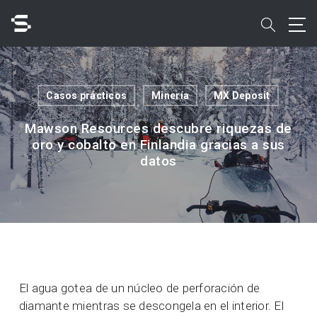
Skip
to
search
main
content
Buscar
Casos prácticos
Minería
MX Deposit
Mawson Resources descubre riquezas de
oro y cobalto en Finlandia gracias a sus
datos
Acceso rápido a
El agua gotea de un núcleo de perforación de
diamante mientras se descongela en el interior. El