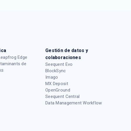
ica
Gestión de datos y
Leapfrog Edge
colaboraciones
taminants de
Seequent Evo
ks
BlockSync
Imago
MX Deposit
OpenGround
Seequent Central
Data Management Workflow