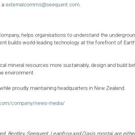
s a
externalcomms@seequent.com
.
ompany, helps organisations to understand the underground
nt builds world-leading technology at the forefront of Ear
ical mineral resources more sustainably, design and build be
the environment.
while proudly maintaining headquarters in New Zealand.
.com/company/news-media/
d. Bentley, Seequent, Leapfrog and Oasis montaj are either