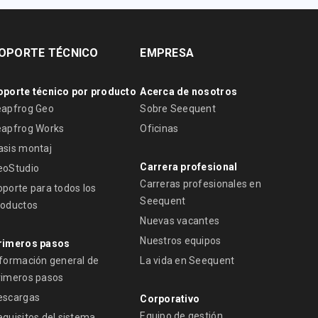
OPORTE TÉCNICO
EMPRESA
oporte técnico por producto
Acerca de nosotros
eapfrog Geo
Sobre Seequent
eapfrog Works
Oficinas
asis montaj
Carrera profesional
eoStudio
Carreras profesionales en
oporte para todos los
Seequent
roductos
Nuevas vacantes
Nuestros equipos
rimeros pasos
nformación general de
La vida en Seequent
rimeros pasos
escargas
Corporativo
Equipo de gestión
equisitos del sistema