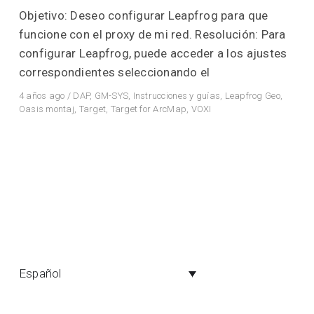
Objetivo: Deseo configurar Leapfrog para que
funcione con el proxy de mi red. Resolución: Para
configurar Leapfrog, puede acceder a los ajustes
correspondientes seleccionando el
4 años ago
/
DAP
,
GM-SYS
,
Instrucciones y guías
,
Leapfrog Geo
,
Oasis montaj
,
Target
,
Target for ArcMap
,
VOXI
Español