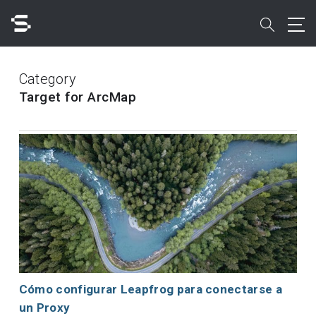
Skip
to
search
main
content
Buscar
Category
Target for ArcMap
Acceso rápido a
Cómo configurar Leapfrog para conectarse a
un Proxy