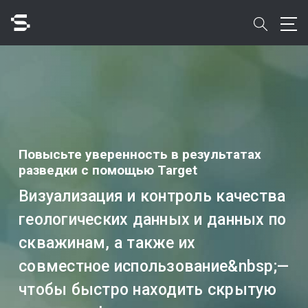
Skip
to
search
main
content
Поиск
Повысьте уверенность в результатах
разведки с помощью Target
Быстрый доступ к
Визуализация и контроль качества
геологических данных и данных по
скважинам, а также их
совместное использование&nbsp;—
чтобы быстро находить скрытую