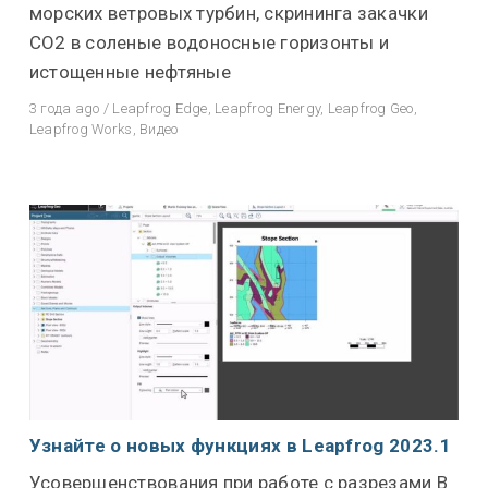
морских ветровых турбин, скрининга закачки
CO2 в соленые водоносные горизонты и
истощенные нефтяные
3 года ago
/
Leapfrog Edge
,
Leapfrog Energy
,
Leapfrog Geo
,
Leapfrog Works
,
Видео
Узнайте о новых функциях в Leapfrog 2023.1
Усовершенствования при работе с разрезами В