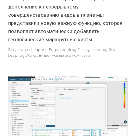
дополнение к непрерывному
совершенствованию видов в плане мы
представили новую важную функцию, которая
позволяет автоматически добавлять
геологические маршрутные карты
3 года ago
/
Leapfrog Edge
,
Leapfrog Energy
,
Leapfrog Geo
,
Leapfrog Works
,
Видео
,
Новые возможности