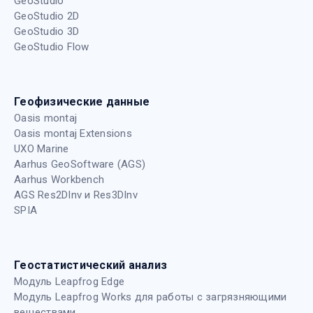
GeoStudio
GeoStudio 2D
GeoStudio 3D
GeoStudio Flow
Геофизические данные
Oasis montaj
Oasis montaj Extensions
UXO Marine
Aarhus GeoSoftware (AGS)
Aarhus Workbench
AGS Res2DInv и Res3DInv
SPIA
Геостатистический анализ
Модуль Leapfrog Edge
Модуль Leapfrog Works для работы с загрязняющими
веществами