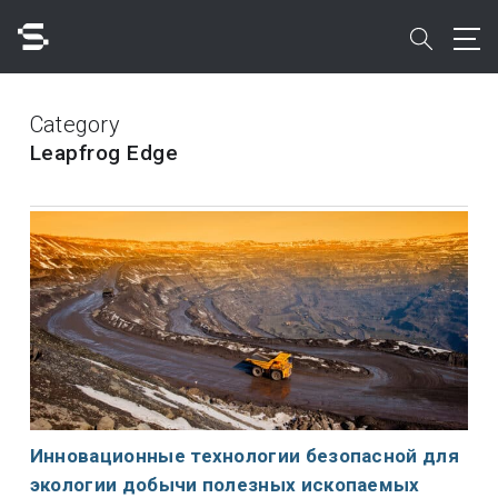
Skip
to
search
main
content
Поиск
Category
Leapfrog Edge
Быстрый доступ к
Инновационные технологии безопасной для
экологии добычи полезных ископаемых