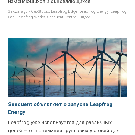
изменяющихся и обновляющихся
3 года ago
/
GeoStudio
,
Leapfrog Edge
,
Leapfrog Energy
,
Leapfrog
Geo
,
Leapfrog Works
,
Seequent Central
,
Видео
Seequent объявляет о запуске Leapfrog
Energy
Leapfrog уже используется для различных
целей — от понимания грунтовых условий для