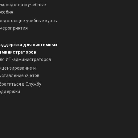
уководства и учебные
особия
редстоящее учебные курсы
 мероприятия
оддержка для системных
дминистраторов
ля ИТ-администраторов
ицензирование и
ыставление счетов
братиться в Службу
оддержки