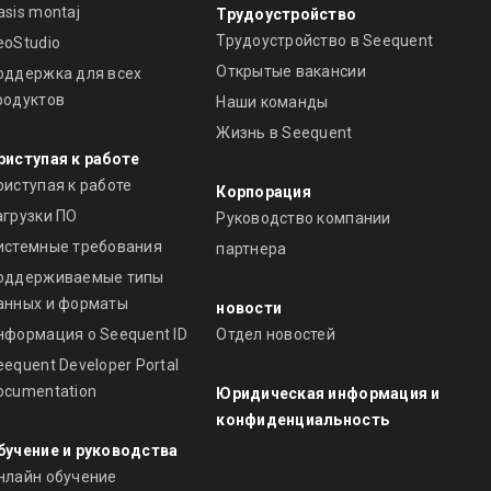
asis montaj
Трудоустройство
Трудоустройство в Seequent
eoStudio
Открытые вакансии
оддержка для всех
родуктов
Наши команды
Жизнь в Seequent
риступая к работе
риступая к работе
Корпорация
агрузки ПО
Руководство компании
истемные требования
партнера
оддерживаемые типы
анных и форматы
новости
нформация о Seequent ID
Отдел новостей
eequent Developer Portal
ocumentation
Юридическая информация и
конфиденциальность
бучение и руководства
нлайн обучение