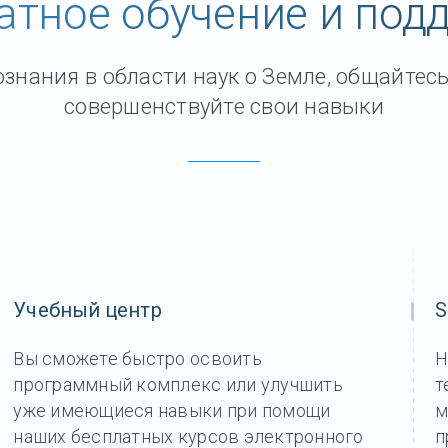
атное обучение и под
Геологические решения See
Отдел новостей
знания в области наук о Земле, общайтесь
Community Forum
совершенствуйте свои навыки
Online learning
Учебный центр
S
Вы сможете быстро освоить
Н
программный комплекс или улучшить
т
уже имеющиеся навыки при помощи
м
наших бесплатных курсов электронного
п