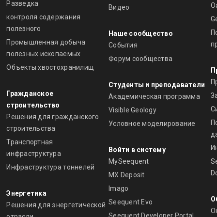
Разведка
O
Видео
контроля содержания
G
полезного
П
Наше сообщество
Промышленная добыча
п
События
полезных ископаемых
Форум сообщества
Объекты хвостохранилищ
П
П
Студенты и преподаватели
Гражданское
З
Академическая программа
строительство
С
Visible Geology
Решения для гражданского
П
Условное моделирование
строительства
д
Транспортная
И
Войти в систему
инфраструктура
MySeequent
S
Инфраструктура тоннелей
D
MX Deposit
Imago
Энергетика
О
Seequent Evo
Решения для энергетической
О
Seequent Developer Portal
отрасли