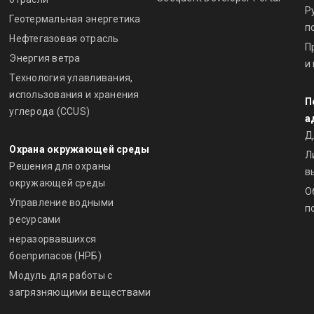
Р
Геотермальная энергетика
п
Нефтегазовая отрасль
П
Энергия ветра
и
Технология улавливания,
использования и хранения
П
углерода (CCUS)
а
Д
Охрана окружающей среды
Л
Решения для охраны
в
окружающей среды
О
Управление водными
п
ресурсами
неразорвавшихся
боеприпасов (НРБ)
Модуль для работы с
загрязняющими веществами