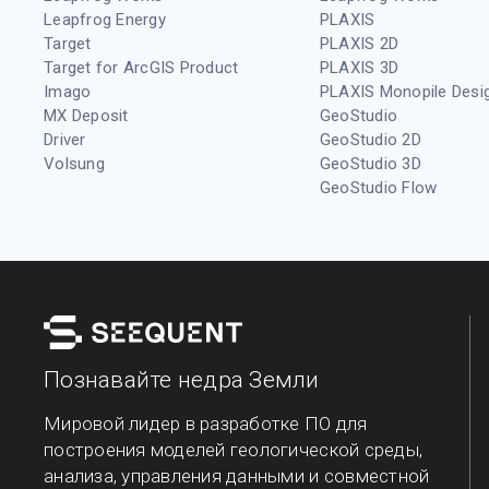
Leapfrog Energy
PLAXIS
Target
PLAXIS 2D
Target for ArcGIS Product
PLAXIS 3D
Imago
PLAXIS Monopile Desi
MX Deposit
GeoStudio
Driver
GeoStudio 2D
Volsung
GeoStudio 3D
GeoStudio Flow
Познавайте недра Земли
Мировой лидер в разработке ПО для
построения моделей геологической среды,
анализа, управления данными и совместной