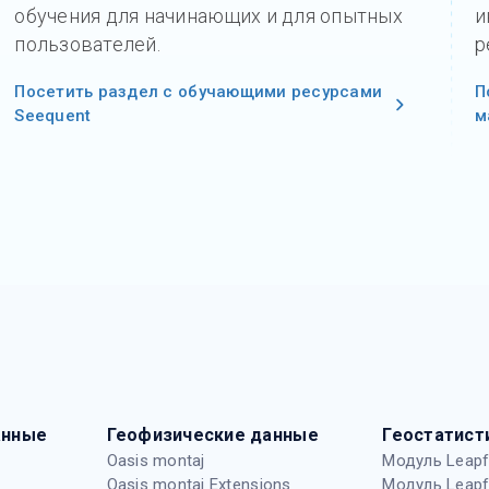
обучения для начинающих и для опытных
и
пользователей.
р
Посетить раздел с обучающими ресурсами
П
Seequent
м
анные
Геофизические данные
Геостатист
Oasis montaj
Модуль Leapf
Oasis montaj Extensions
Модуль Leapf