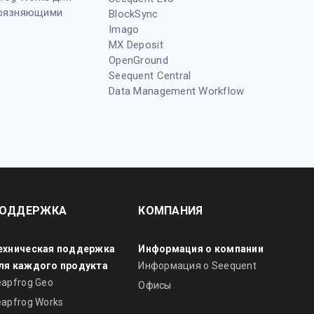
грязняющими
BlockSync
Imago
MX Deposit
OpenGround
Seequent Central
Data Management Workflow
ОДДЕРЖКА
КОМПАНИЯ
ехническая поддержка
Информация о компании
ля каждого продукта
Информация о Seequent
eapfrog Geo
Офисы
eapfrog Works