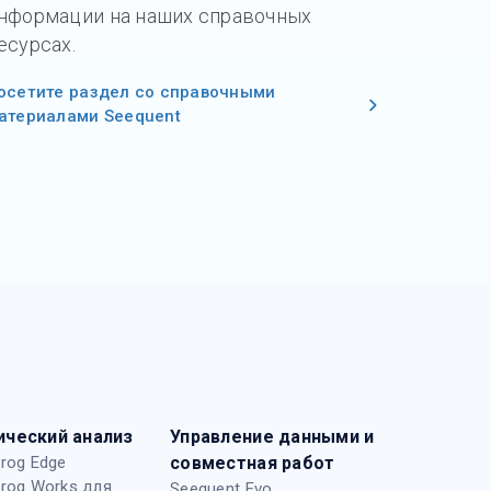
нформации на наших справочных
есурсах.
осетите раздел со справочными
атериалами Seequent
ический анализ
Управление данными и
rog Edge
совместная работ
rog Works для
Seequent Evo