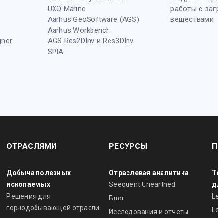
UXO Marine
работы с за
Aarhus GeoSoftware (AGS)
веществами
Aarhus Workbench
gner
AGS Res2DInv и Res3DInv
SPIA
ОТРАСЛЯМИ
РЕСУРСЫ
П
Добыча полезных
Отраслевая аналитика
Т
ископаемых
Seequent Unearthed
д
Решения для
L
Блог
горнодобывающей отрасли
L
Исследования и отчеты