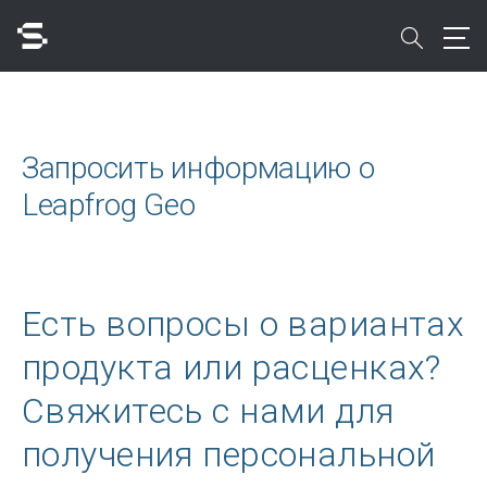
Skip
to
search
main
content
Поиск
Запросить информацию о
Leapfrog Geo
Быстрый доступ к
Есть вопросы о вариантах
продукта или расценках?
Свяжитесь с нами для
получения персональной