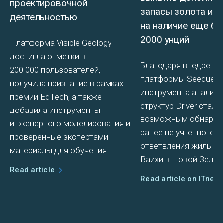
проектировочной
запасы золота и у
деятельностью
на наличие еще бо
2000 унций
Платформа Visible Geology
достигла отметки в
Благодаря внедрени
200 000 пользователей,
платформы Seequent 
получила признание в рамках
инструмента аналити
премии EdTech, а также
структур Driver стало
добавила инструменты
возможным обнаруж
инженерного моделирования и
ранее не учтенного в
проверенные экспертами
ответвления жилы на
материалы для обучения.
Ваихи в Новой Зелан
Read article
Read article on ITnew