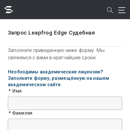
Skip
to
search
main
content
Поиск
Запрос Leapfrog Edge Судебная
Заполните приведенную ниже форму. Мы
свяжемся с вами в кратчайшие сроки.
Быстрый доступ к
Необходимы академические лицензии?
Заполните форму, размещённую на нашем
академическом сайте.
*
Имя
*
Фамилия