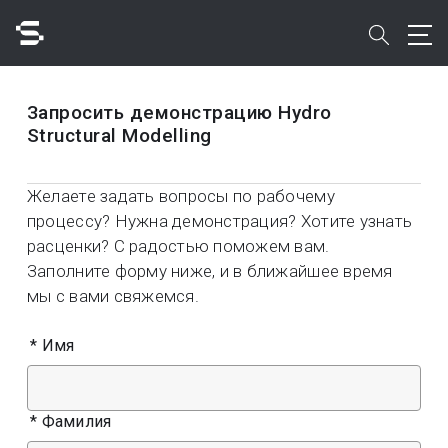
Skip
to
search
main
content
Поиск
Запросить демонстрацию Hydro
Structural Modelling
Желаете задать вопросы по рабочему
процессу? Нужна демонстрация? Хотите узнать
расценки? С радостью поможем вам.
Быстрый доступ к
Заполните форму ниже, и в ближайшее время
мы с вами свяжемся.
*
Имя
*
Фамилия