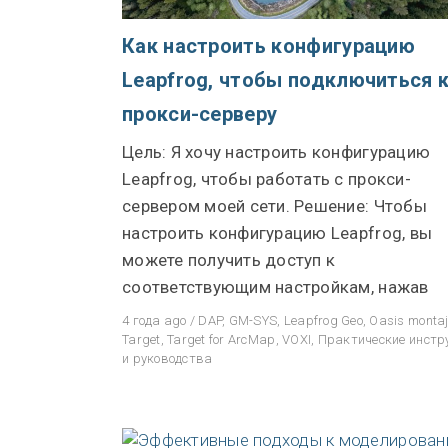
Как настроить конфигурацию
Leapfrog, чтобы подключиться 
прокси-серверу
Цель: Я хочу настроить конфигурацию
Leapfrog, чтобы работать с прокси-
сервером моей сети. Решение: Чтобы
настроить конфигурацию Leapfrog, вы
можете получить доступ к
соответствующим настройкам, нажав
4 года ago
/
DAP
,
GM-SYS
,
Leapfrog Geo
,
Oasis monta
Target
,
Target for ArcMap
,
VOXI
,
Практические инстр
и руководства