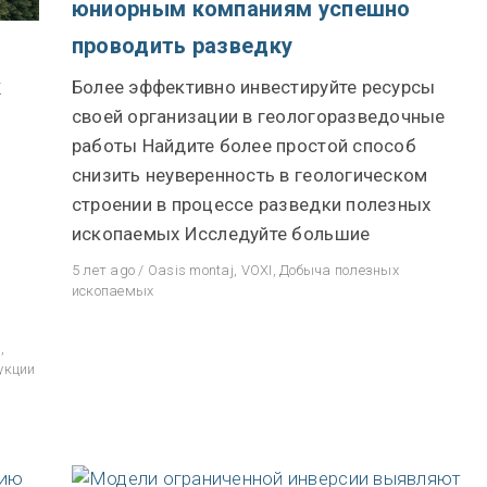
юниорным компаниям успешно
проводить разведку
к
Более эффективно инвестируйте ресурсы
своей организации в геологоразведочные
работы Найдите более простой способ
снизить неуверенность в геологическом
строении в процессе разведки полезных
ископаемых Исследуйте большие
5 лет ago
/
Oasis montaj
,
VOXI
,
Добыча полезных
ископаемых
j
,
укции