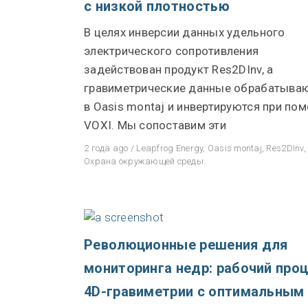
с низкой плотностью
Свяжитесь с нами
В целях инверсии данных удельного
Сообщество
электрического сопротивления
Трудоустройство
задействован продукт Res2DInv, а
гравиметрические данные обрабатыва
Информация о Seequent ID
в Oasis montaj и инвертируются при по
VOXI. Мы сопоставим эти
2 года ago
/
Leapfrog Energy
,
Oasis montaj
,
Res2DInv
Охрана окружающей среды
Революционные решения для
мониторинга недр: рабочий про
4D-гравиметрии с оптимальным