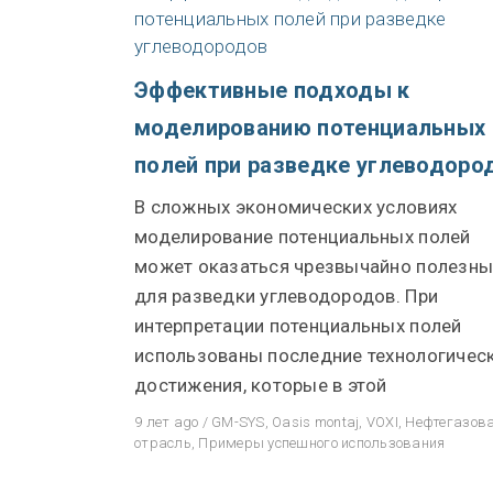
Эффективные подходы к
моделированию потенциальных
полей при разведке углеводоро
В сложных экономических условиях
моделирование потенциальных полей
может оказаться чрезвычайно полезн
для разведки углеводородов. При
интерпретации потенциальных полей
использованы последние технологичес
достижения, которые в этой
9 лет ago
/
GM-SYS
,
Oasis montaj
,
VOXI
,
Нефтегазов
отрасль
,
Примеры успешного использования