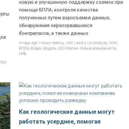
новую и улучшенную поддержку съемок при
помощи БПЛА, контроля качества
ерты
полученных путем аэросъемки данных,
обнаружения неразорвавшихся
боеприпасов, а также данных
для
4 года ago
/
Oasis montaj
,
UXO Land и UX-Analyze
,
VOXI
,
БПЛА
,
Видео
,
Модуль UXO Marine
,
Новые возможности
,
НРБ
VOXI
Как геологические данные могут
работать усерднее, помогая