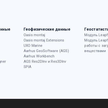
анные
Геофизические данные
Геостатист
Oasis montaj
Модуль Leapf
Oasis montaj Extensions
Модуль Leapf
UXO Marine
работы с за
Aarhus GeoSoftware (AGS)
веществами
Aarhus Workbench
gner
AGS Res2DInv и Res3DInv
SPIA