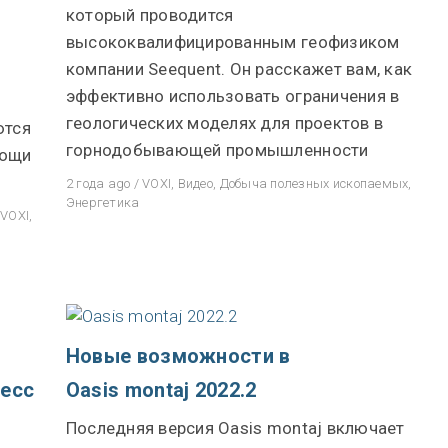
который проводится
Геологические решения See
высококвалифицированным геофизиком
Отдел новостей
компании Seequent. Он расскажет вам, как
эффективно использовать ограничения в
Community Forum
геологических моделях для проектов в
ются
Online learning
горнодобывающей промышленности
мощи
2 года ago
/
VOXI
,
Видео
,
Добыча полезных ископаемых
,
Энергетика
,
VOXI
,
Новые возможности в
цесс
Oasis montaj 2022.2
Последняя версия Oasis montaj включает