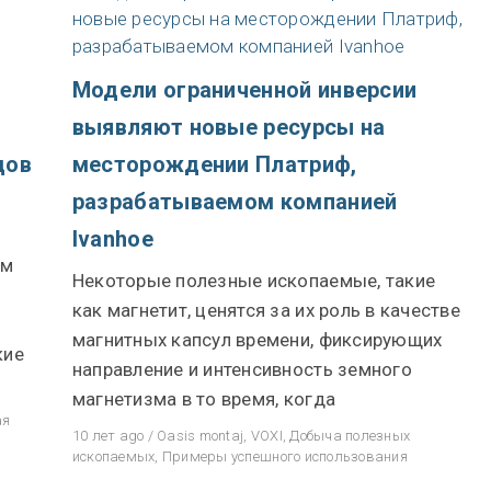
Модели ограниченной инверсии
выявляют новые ресурсы на
дов
месторождении Платриф,
разрабатываемом компанией
Ivanhoe
ым
Некоторые полезные ископаемые, такие
как магнетит, ценятся за их роль в качестве
магнитных капсул времени, фиксирующих
кие
направление и интенсивность земного
магнетизма в то время, когда
ая
10 лет ago
/
Oasis montaj
,
VOXI
,
Добыча полезных
ископаемых
,
Примеры успешного использования