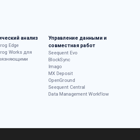
ический анализ
Управление данными и
rog Edge
совместная работ
rog Works для
Seequent Evo
грязняющими
BlockSync
Imago
MX Deposit
OpenGround
Seequent Central
Data Management Workflow