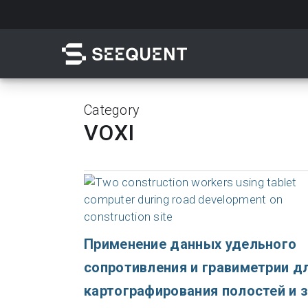
Skip
to
main
content
Category
VOXI
Поиск
Применение данных удельного
сопротивления и гравиметрии д
Быстрый доступ к
картографирования полостей и 