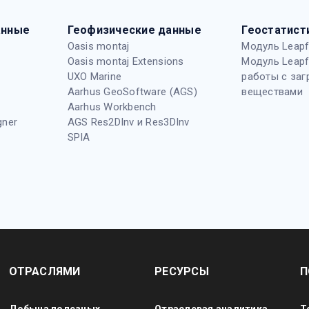
анные
Геофизические данные
Геостатист
Oasis montaj
Модуль Leapf
Oasis montaj Extensions
Модуль Leapf
UXO Marine
работы с за
Aarhus GeoSoftware (AGS)
веществами
Aarhus Workbench
gner
AGS Res2DInv и Res3DInv
SPIA
ОТРАСЛЯМИ
РЕСУРСЫ
П