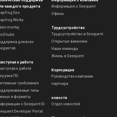
ехническая поддержка
Информация о компании
ля каждого продукта
Информация о Seequent
eapfrog Geo
Офисы
eapfrog Works
asis montaj
Трудоустройство
Трудоустройство в Seequent
eoStudio
Открытые вакансии
оддержка для всех
родуктов
Наши команды
Жизнь в Seequent
риступая к работе
риступая к работе
Корпорация
агрузки ПО
Руководство компании
истемные требования
партнера
оддерживаемые типы
анных и форматы
новости
нформация о Seequent ID
Отдел новостей
eequent Developer Portal