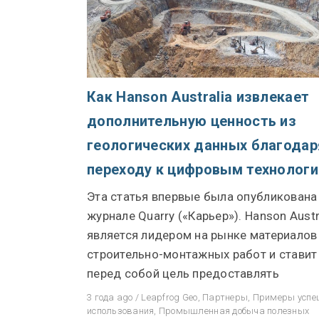
Как Hanson Australia извлекает
дополнительную ценность из
геологических данных благодар
переходу к цифровым технолог
Эта статья впервые была опубликована
журнале Quarry («Карьер»). Hanson Austr
является лидером на рынке материалов
строительно-монтажных работ и ставит
перед собой цель предоставлять
3 года ago
/
Leapfrog Geo
,
Партнеры
,
Примеры успе
использования
,
Промышленная добыча полезных