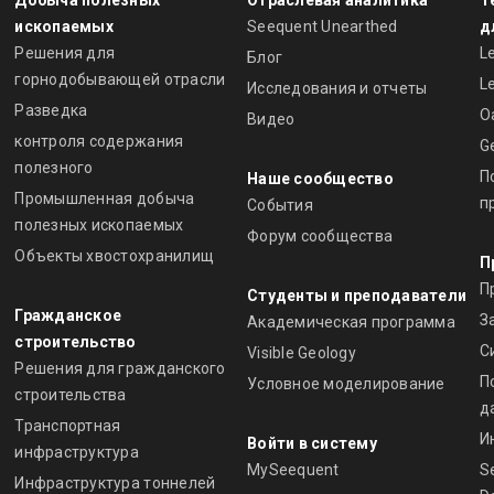
Добыча полезных
Отраслевая аналитика
Т
ископаемых
Seequent Unearthed
д
Решения для
L
Блог
горнодобывающей отрасли
L
Исследования и отчеты
Разведка
O
Видео
контроля содержания
G
полезного
П
Наше сообщество
Промышленная добыча
п
События
полезных ископаемых
Форум сообщества
Объекты хвостохранилищ
П
П
Студенты и преподаватели
Гражданское
З
Академическая программа
строительство
С
Visible Geology
Решения для гражданского
П
Условное моделирование
строительства
д
Транспортная
И
Войти в систему
инфраструктура
MySeequent
S
Инфраструктура тоннелей