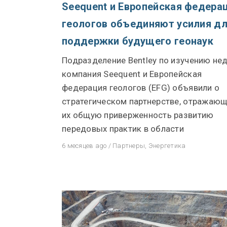
Seequent и Европейская федера
Свяжитесь с нами
геологов объединяют усилия д
Сообщество
поддержки будущего геонаук
Трудоустройство
Подразделение Bentley по изучению не
Информация о Seequent ID
компания Seequent и Европейская
федерация геологов (EFG) объявили о
стратегическом партнерстве, отражаю
их общую приверженность развитию
передовых практик в области
6 месяцев ago
/
Партнеры
,
Энергетика