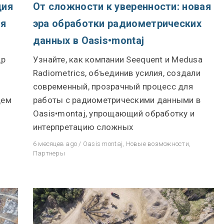
ция
От сложности к уверенности: новая
Геологические решения See
ля
эра обработки радиометрических
Отдел новостей
данных в Oasis•montaj
Community Forum
др
Узнайте, как компании Seequent и Medusa
Online learning
Radiometrics, объединив усилия, создали
современный, прозрачный процесс для
щем
работы с радиометрическими данными в
Oasis•montaj, упрощающий обработку и
интерпретацию сложных
6 месяцев ago
/
Oasis montaj
,
Новые возможности
,
Партнеры