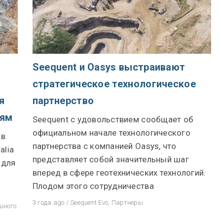
Seequent и Oasys выстраивают
стратегическое технологическое
я
партнерство
иям
Seequent с удовольствием сообщает об
официальном начале технологического
 в
партнерства с компанией Oasys, что
alia
представляет собой значительный шаг
 для
вперед в сфере геотехнических технологий.
Плодом этого сотрудничества
3 года ago
/
Seequent Evo
,
Партнеры
шного