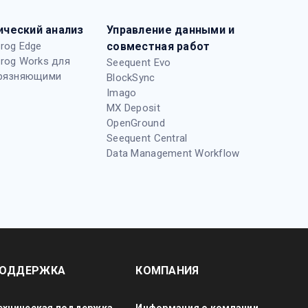
ический анализ
Управление данными и
rog Edge
совместная работ
rog Works для
Seequent Evo
грязняющими
BlockSync
Imago
MX Deposit
OpenGround
Seequent Central
Data Management Workflow
ОДДЕРЖКА
КОМПАНИЯ