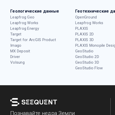
Геологические данные
Геотехнические д
Leapfrog Geo
OpenGround
Leapfrog Works
Leapfrog Works
Leapfrog Energy
PLAXIS
Target
PLAXIS 2D
Target for ArcGIS Product
PLAXIS 3D
Imago
PLAXIS Monopile Desi
MX Deposit
GeoStudio
Driver
GeoStudio 2D
Volsung
GeoStudio 3D
GeoStudio Flow
Познавайте недра Земли