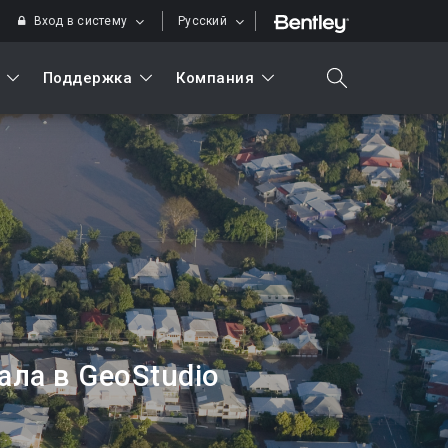
Вход в систему
Русский
Поддержка
Компания
search
Искать
ла в GeoStudio