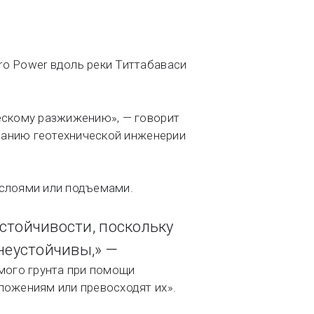
ro Power вдоль реки Титтабаваси
ческому разжижению», — говорит
иманию геотехнической инженерии
 слоями или подъемами.
стойчивости, поскольку
неустойчивы,» —
емого грунта при помощи
ложениям или превосходят их».