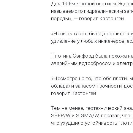
Для 190-метровой плотины Эденв
называемого гидравлическим зап
породы», — говорит Кастонгей.
«Насыпь также была довольно крут
удивление у любых инженеров, есл
Плотина Сэнфорд была похожа на
аварийным водосбросом и электр
«Несмотря на то, что обе плотин
обладали запасом прочности, дос
говорит Кастонгей.
Тем не менее, геотехнический ан
SEEP/W и SIGMA/W, показал, что
что ухудшило устойчивость плоти