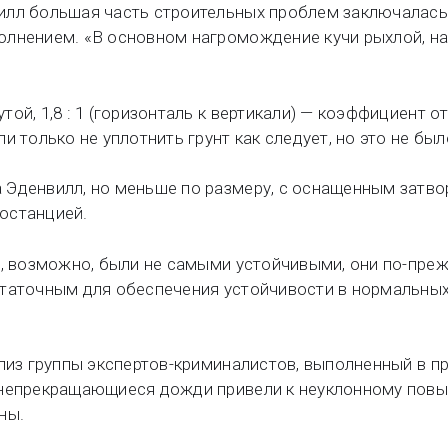
илл большая часть строительных проблем заключалась 
олнением. «В основном нагромождение кучи рыхлой, н
ой, 1,8 : 1 (горизонталь к вертикали) — коэффициент о
и только не уплотнить грунт как следует, но это не был
 Эденвилл, но меньше по размеру, с оснащенным затв
останцией.
ы, возможно, были не самыми устойчивыми, они по-пре
таточным для обеспечения устойчивости в нормальных
ализ группы экспертов-криминалистов, выполненный в 
 непрекращающиеся дожди привели к неуклонному пов
ны.