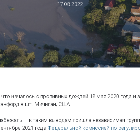
17.08.2022
Геологические решения See
Отдел новостей
Community Forum
Online learning
 что началось с проливных дождей 18 мая 2020 года и
энфорд в шт. Мичиган, США.
збежать — к таким выводам пришла независимая групп
ентябре 2021 года
Федеральной комиссией по регулир