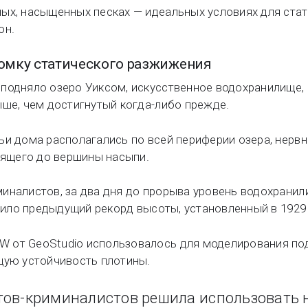
ых, насыщенных песках — идеальных условиях для стат
он.
омку статического разжижения
подняло озеро Уиксом, искусственное водохранилище,
ыше, чем достигнутый когда-либо прежде.
ьи дома располагались по всей периферии озера, нервн
одящего до вершины насыпи.
иналистов, за два дня до прорыва уровень водохранил
ысило предыдущий рекорд высоты, установленный в 1929 
 от GeoStudio использовалось для моделирования по
щую устойчивость плотины.
ертов-криминалистов решила использовать