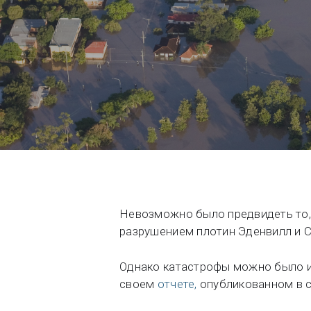
Свяжитесь с нами
Сообщество
Трудоустройство
Информация о Seequent ID
Невозможно было предвидеть то,
разрушением плотин Эденвилл и С
Однако катастрофы можно было и
своем
отчете,
опубликованном в с