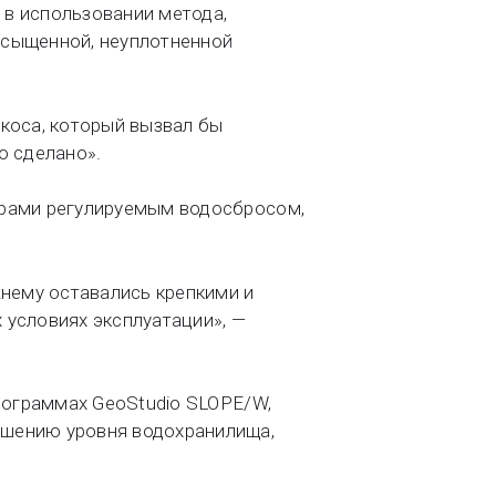
в использовании метода,
асыщенной, неуплотненной
ткоса, который вызвал бы
о сделано».
орами регулируемым водосбросом,
жнему оставались крепкими и
 условиях эксплуатации», —
программах GeoStudio SLOPE/W,
ышению уровня водохранилища,