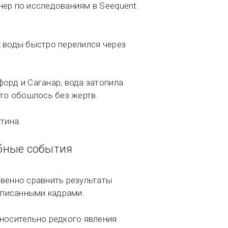
нер по исследованиям в Seequent.
к воды быстро перелился через
орд и Саганар, вода затопила
что обошлось без жертв.
тина.
обные события
твенно сравнить результаты
аписанными кадрами.
тносительно редкого явления