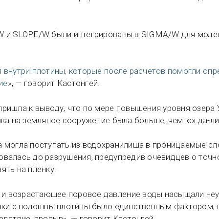
/W и SLOPE/W были интегрированы в SIGMA/W для моде
 внутри плотины, которые после расчетов помогли опре
ие
», — говорит Кастонгей.
пришла к выводу, что по мере повышения уровня озера 
узка на земляное сооружение была больше, чем когда-л
а могла поступать из водохранилища в проницаемые сло
зовалась до разрушения, предупредив очевидцев о точ
ять на пленку.
и возрастающее поровое давление воды насыщали неу
узки с подошвы плотины было единственным фактором,
едствие, прорыв», — говорит Кастонгей.