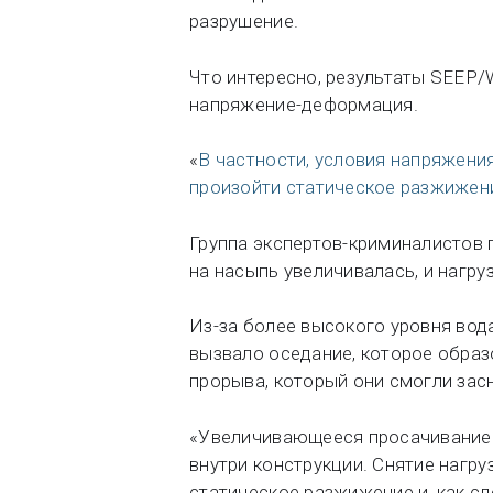
разрушение.
Что интересно, результаты SEEP
напряжение-деформация.
«
В частности, условия напряжения
произойти статическое разжижен
Группа экспертов-криминалистов 
на насыпь увеличивалась, и нагр
Из-за более высокого уровня вод
вызвало оседание, которое обра
прорыва, который они смогли засн
«Увеличивающееся просачивание 
внутри конструкции. Снятие нагр
статическое разжижение и, как сл