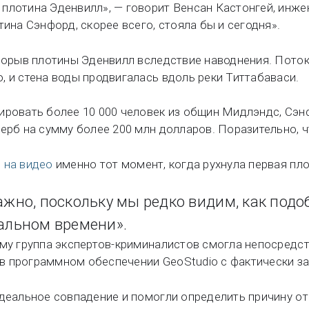
плотина Эденвилл», — говорит Венсан Кастонгей, инже
тина Сэнфорд, скорее всего, стояла бы и сегодня».
прорыв плотины Эденвилл вследствие наводнения. Пото
, и стена воды продвигалась вдоль реки Титтабаваси.
ировать более 10 000 человек из общин Мидлэндс, Сэнф
щерб на сумму более 200 млн долларов. Поразительно, 
и
на видео
именно тот момент, когда рухнула первая пло
ажно, поскольку мы редко видим, как под
альном времени».
ому группа экспертов-криминалистов смогла непосредс
в программном обеспечении GeoStudio с фактически з
идеальное совпадение и помогли определить причину о