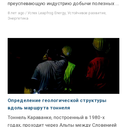
преуспевающую индустрию добычи полезных ...
8 лет ago
/
Успех Leapfrog Energy
,
Устойчивое развитие
,
Энергетика
Определение геологической структуры
вдоль маршрута тоннеля
Тоннель Караванке, построенный в 1980-х
годах, проходит через Альпы между Словенией