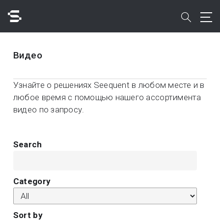
Skip
to
search
main
content
Поиск
Видео
Узнайте о решениях Seequent в любом месте и в
любое время с помощью нашего ассортимента
видео по запросу.
Быстрый доступ к
Search
Category
Sort by