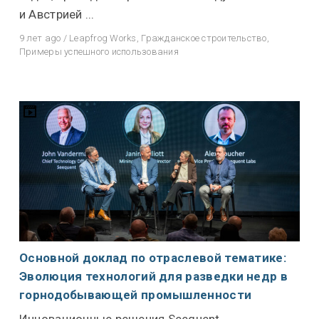
и Австрией ...
9 лет ago
/
Leapfrog Works
,
Гражданское строительство
,
Примеры успешного использования
Основной доклад по отраслевой тематике:
Эволюция технологий для разведки недр в
горнодобывающей промышленности
Инновационные решения Seequent